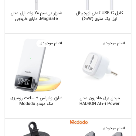
کابل USB-C کنفی اورجینال
شارژر بی‌سیم 20 وات اپل مدل
اپل یک متری (60W)
MagSafe، دارای خروجی
Wireless، امکان شارژ بی‎‌سیم
اتمام موجودی
اتمام موجودی
مبدل برق هادرون مدل
شارژر وایرلس + ساعت رومیزی
HADRON A10-1 Power
مک دودو Mcdodo
Multifunctional Desktop
Converter | A10-1
Wireless Charger
اتمام موجودی