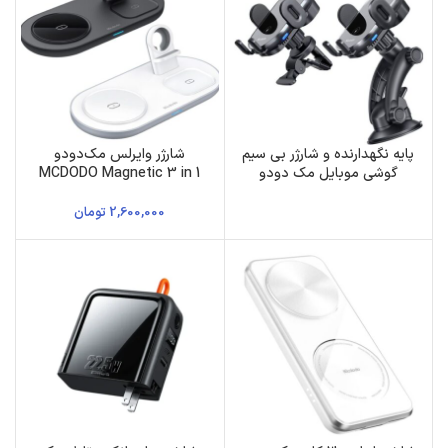
پایه نگهدارنده و شارژر بی سیم
شارژر وایرلس مک‌دودو
گوشی موبایل مک دودو
MCDODO Magnetic 3 in 1
Charging Wireless Charger
Dock CH-7061
2,600,000
تومان