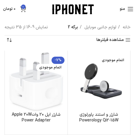
0
منو
0
تومان
خانه
لوازم جانبی موبایل
برگه 3
نمایش 17–24 از 35 نتیجه
مشاهده فیلترها
اتمام موجودی
-7%
اتمام موجودی
شارژر و استند پاورلوژی
شارژر اپل 20 واتApple 20W
Power Adapter
Powerology Qi2-15W
Magsafe iPH15 Multi-
Device Charging Stand –