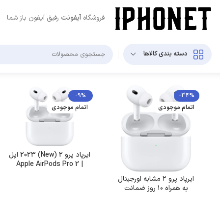
فروشگاه
آیفونت
رفیق آیفون باز شما
دسته بندی کالاها
-9%
-34%
اتمام موجودی
اتمام موجودی
ایرپاد پرو 2 (New) 2023 اپل
| Apple AirPods Pro 2
2023
ایرپاد پرو ۲ مشابه اورجینال
به همراه ۱۰ روز ضمانت
تعویض و ۶ ماه گارانتی
شرکتی