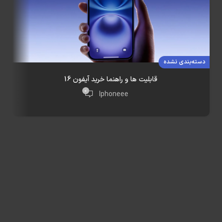
دسته‌بندی نشده
قابلیت ها و راهنما خرید آیفون 16
0
Iphoneee
دس