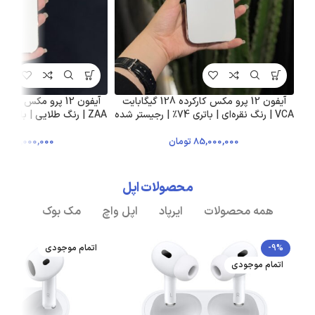
آیفون 12 پرو مکس کارکرده 128 گیگابایت
VCA | رنگ نقره‌ای | باتری 74٪ | رجیستر شده
ZAA | رنگ طلایی | باتری 75٪ | رجیستر شده
85,000,000
تومان
105,000,000
ت
محصولات اپل
همه محصولات
ایرپاد
اپل واچ
مک بوک
-9%
اتمام موجودی
اتمام موجودی