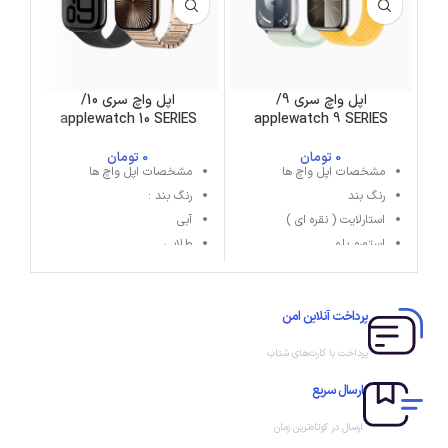
اپل واچ سری 9/
اپل واچ سری 10/
/applewatch ultra 2 new
applewatch 10 SERIES
applewatch 9 SERIES
0
تومان
0
تومان
مشخصات اپل واچ ها
مشخصات اپل واچ ها
رنگ بند
رنگ بند :
استارلایت ( نقره ای )
آبی
استورم بلو
طلایی
صورتی
مشکی
میدنایت ( مشکی )
زرد
پرداخت آنلاین امن
نقره ای
مشکی خاکستری
پرداخت با کارت‌های شتاب
ارسال سریع
ارسال در کوتاه‌ترین زمان