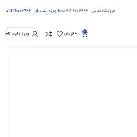
09126006966
فروشگاه
تماس – 09126006966
خط ویژه پشتیبانی
0
0
تومان
ورود / ثبت نام