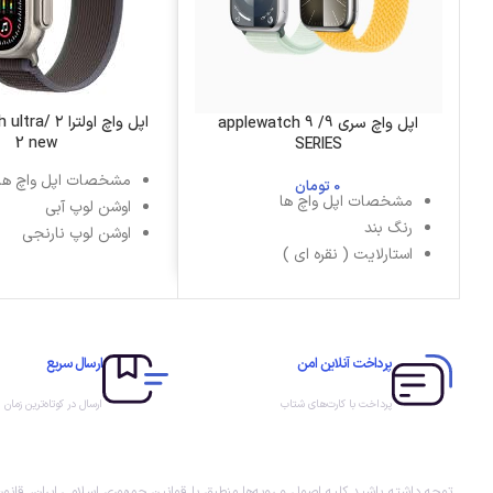
اپل واچ اولتر
اپل واچ سری 9/ applewatch 9
2 new
SERIES
مشخصات اپل واچ ها
0
تومان
مشخصات اپل واچ ها
اوشن لوپ آبی
رنگ بند
اوشن لوپ نارنجی
استارلایت ( نقره ای )
اوشن لوپ سفید
استورم بلو
آلپاین لوپ آبی
صورتی
آلپایل لوپ بنفش
میدنایت ( مشکی )
آلپاین لوپ سبز
پرداخت آنلاین امن
ارسال سریع
تریل لوپ آبی مشکی
تریل لوپ سبز خاکستر
پرداخت با کارت‌های شتاب
ارسال در کوتاه‌ترین زمان
تریل لوپ بژ نارنجی
توجه داشته باشید کلیه اصول و رویه‏‌ها منطبق با قوانین جمهوری اسلامی ایران، قان