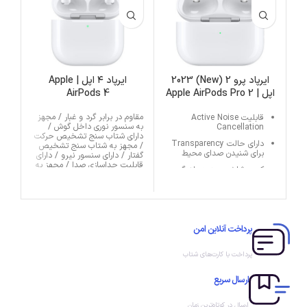
ایرپاد پرو 2 (New) 2023
ایرپاد ۴ اپل | Apple
هد
اپل | Apple AirPods Pro 2
AirPods 4
2023
مقاوم در برابر گرد و غبار / مجهز
قابلیت Active Noise
به سنسور نوری داخل گوش /
Cancellation
دارای شتاب سنج تشخیص حرکت
دارای حالت Transparency
/ مجهز به شتاب سنج تشخیص
برای شنیدن صدای محیط
گفتار / دارای سنسور نیرو / دارای
قابلیت جداسازی صدا / مجهز به
کیس شارژ مجهز به بلندگو و
سیستم هواکش برای یکسان سازی
میکروفون
فشار / دارای کنترلرهای لمسی /
قابلیت شارژ بی‌سیم یا شارژر دارای
باتری با نگهداری شارژ تا ۶
تاییدیه Qi
ساعت
دارای حسگر لمسی برای
پرداخت آنلاین امن
پاسخگویی به مکالمات
پرداخت با کارت‌های شتاب
ارسال سریع
ارسال در کوتاه‌ترین زمان