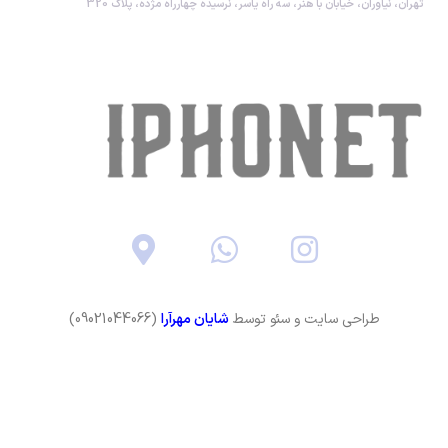
تهران، نیاوران، خیابان با هنر، سه راه یاسر، نرسیده چهارراه مژده، پلاک 320
طراحی سایت و سئو توسط
شایان مهرآرا
(09021044066)