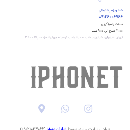
خط ویژه پشتیبانی
09126006966
ساعت پاسخ‌گویی
11:00 صبح الی 9:00 شب
تهران، نیاوران، خیابان با هنر، سه راه یاسر، نرسیده چهارراه مژده، پلاک 320
طراحی سایت و سئو توسط
شایان مهرآرا
(09021044066)