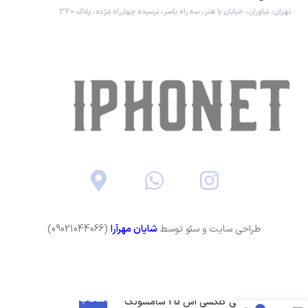
تهران، نیاوران، خیابان با هنر، سه راه یاسر، نرسیده چهارراه مژده، پلاک 320
طراحی سایت و سئو توسط
شایان مهرآرا
(09021044066)
انتخاب
گوشی گلکسی اس 25 سامسونگ