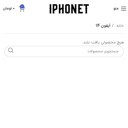
0
منو
0
تومان
خانه
آیفون 14
هیچ محصولی یافت نشد.