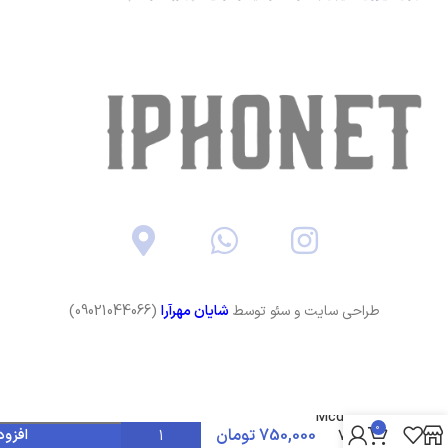
طراحی سایت و سئو توسط
شایان مهرآرا
(09021044066)
شارژر
فندکی 2
پورت 75
وات مک
دودو
Mcdodo
0
750,000
تومان
افزود
75W