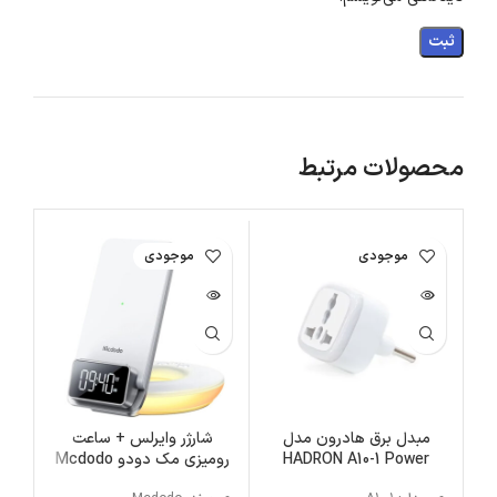
محصولات مرتبط
اتمام موجودی
اتمام موجودی
مبدل برق هادرون مدل
شارژر وایرلس + ساعت
شار
HADRON A10-1 Power
رومیزی مک دودو Mcdodo
nk
Multifunctional Desktop
Converter | A10-1