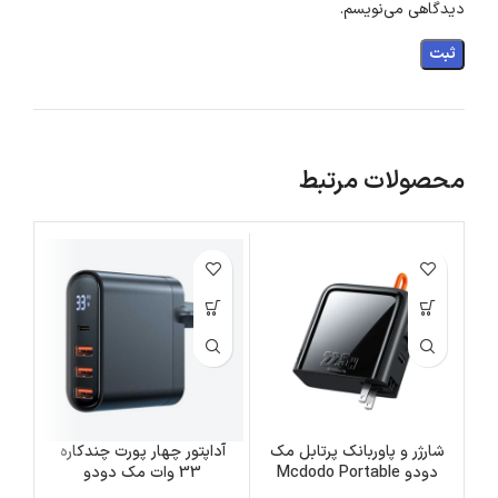
دیدگاهی می‌نویسم.
محصولات مرتبط
شارژر و پاوربانک پرتابل مک
آداپتور چهار پورت چندکاره
دودو Mcdodo Portable
33 وات مک دودو
مگ
/Mcdodo 4-PORT
Charger and Power bank