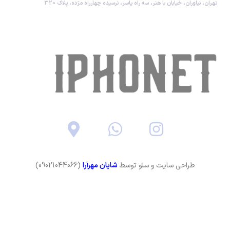
تهران، نیاوران، خیابان با هنر، سه راه یاسر، نرسیده چهارراه مژده، پلاک 320
طراحی سایت و سئو توسط
شایان مهرآرا
(09021044066)