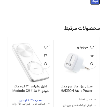
محصولات مرتبط
اتمام موجودی
ات
مبدل برق هادرون مدل
شارژر وایرلس 3 کاره مک
HADRON A10-1 Power
دودو Mcdodo CH-1150 3
K
IN 1 Magnetic Wireless
Converter | A10-1
مدل:
A10-1
Charger توان 25 وات
-
2,300,000
تومان
حداکثر توان خروجی: 25 وات
نوع دوشاخه‌های ورودی: