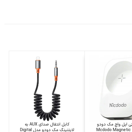
تی اپل واچ مک دودو
کابل انتقال صدای AUX به
(Female) Mcdodo Magnetic
لایتنینگ مک‌ دودو مدل Digital