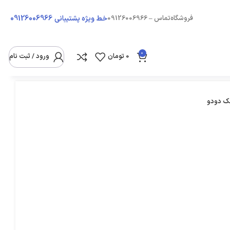
09126006966
فروشگاه
تماس – 09126006966
خط ویژه پشتیبانی
0
0
تومان
ورود / ثبت نام
مک دودو