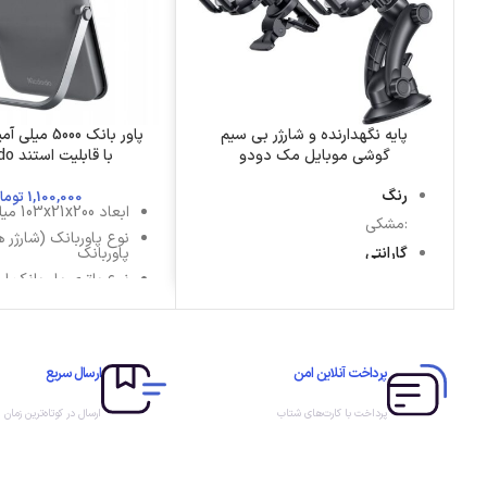
پایه نگهدارنده و شارژر بی سیم
پاور بانک 5000
گوشی موبایل مک دودو
با قابلیت استند Mcdodo
رنگ
1,100,000
توما
ابعاد 103x21x200 میلی‌متر
:
مشکی
نوع پاوربانک (شارژر ه
گارانتی
پاوربانک
نوع باتری پاوربانک لی
:
تضمین سلامت و اصالت کالا
مشخصات فنی دارای 
برند
تایپ س
:
مک دودو
میلی آمپر ساعت
مدل
پرداخت آنلاین امن
ارسال سریع
کلاس وزنی سبک|100 تا 200 گرم
CH-160
:
پرداخت با کارت‌های شتاب
ارسال در کوتاه‌ترین زمان
قابلیت چرخش
:
دارد
قابلیت شارژ سریع