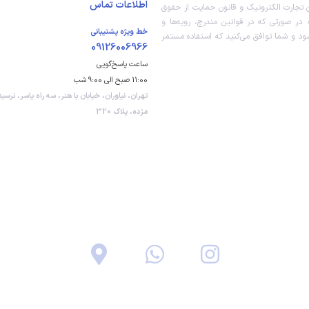
پشتیبانی از انواع پروتکل‌های شارژ
اطلاعات تماس
ون تجارت الکترونیک و قانون حمایت از حقوق
سریع PD3.0/ QC3.0/ BC1.2/
Apple 2.4
در صورتی که در قوانین مندرج، رویه‏‌ها و
خط ویژه پشتیبانی
ود و شما توافق می‏‌کنید که استفاده مستمر
09126006966
ساعت پاسخ‌گویی
11:00 صبح الی 9:00 شب
تهران، نیاوران، خیابان با هنر، سه راه یاسر، نرسی
مژده، پلاک 320