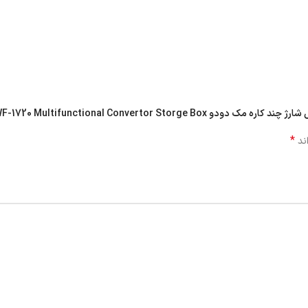
Mcdodo WF-1720 Multifunctional Conve”
*
ند