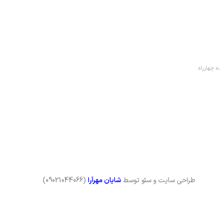
ده چهارراه
طراحی سایت و سئو توسط
شایان مهرآرا
(09021044066)