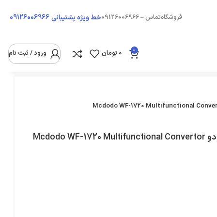
09126006966
فروشگاه
تماس – 09126006966
خط ویژه پشتیبانی
0
0
تومان
ورود / ثبت نام
پکیج مسافرتی انواع تبدیل و کابل شارژ چند کاره مک دودو Mcdodo WF-1720 Multifunctional Convertor