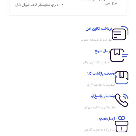
3.0 آمپر
دارای نمایشگر LED میزان شارژ
برند مک دودو
دارای پد آهنربایی فوق العاده
قوی جهت اتصال به پشت اپل
واچ و شارژ بی سیم
ابعاد کوچک و حمل راحت
پرداخت آنلاین امن
گواهینامه های معتبر ایمنی و
سلامت FCC / RoHS / CE
پرداخت با کارت‌های شتاب
ارسال سریع
ارسال در کوتاه‌ترین زمان
ضمانت بازگشت کالا
ضمانت تا حداکثر ۷ روز
پشتیبانی پاسخ‌گو
پشتیبانی و مشاوره فروش
ارسال هدیه
ارسال کالا به صورت کادویی