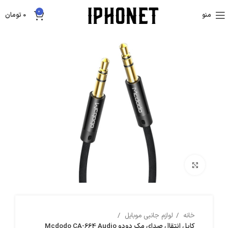
0
منو
0
تومان
بزرگنمایی تصویر
خانه
لوازم جانبی موبایل
کابل انتقال صدای مک دودو Mcdodo CA-664 Audio