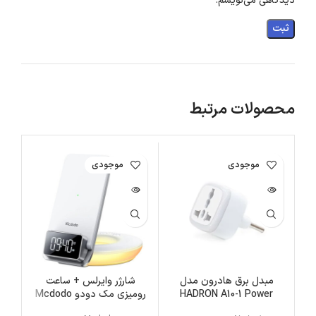
دیدگاهی می‌نویسم.
محصولات مرتبط
اتمام موجودی
اتمام موجودی
مبدل برق هادرون مدل
شارژر وایرلس + ساعت
HADRON A10-1 Power
رومیزی مک دودو Mcdodo
مگ
Multifunctional Desktop
Converter | A10-1