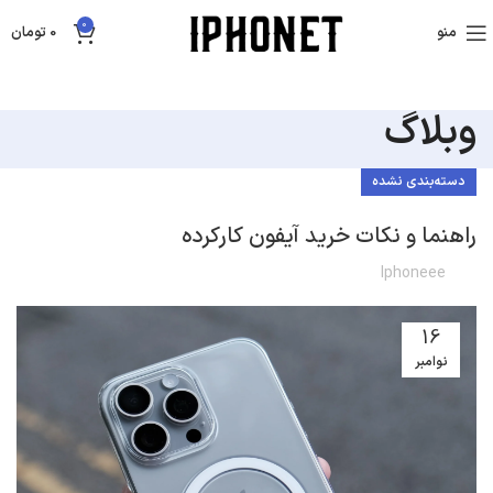
0
منو
0
تومان
وبلاگ
دسته‌بندی نشده
راهنما و نکات خرید آیفون کارکرده
Iphoneee
16
نوامبر