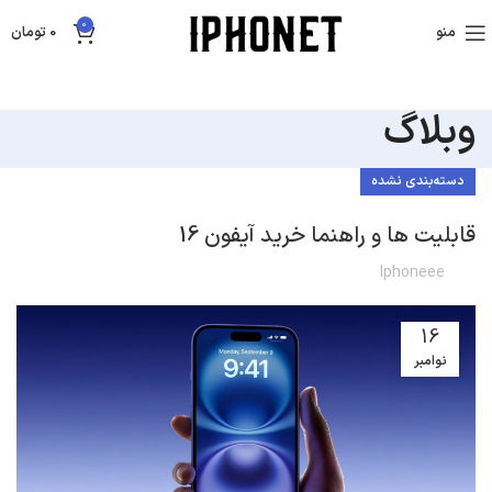
0
منو
0
تومان
وبلاگ
دسته‌بندی نشده
قابلیت ها و راهنما خرید آیفون 16
Iphoneee
16
نوامبر